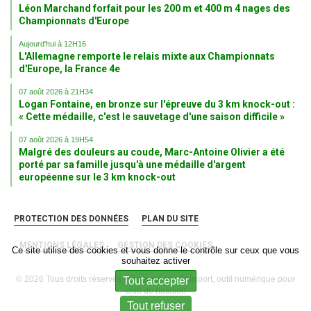
Léon Marchand forfait pour les 200 m et 400 m 4 nages des
Championnats d'Europe
Aujourd'hui à 12H16
L'Allemagne remporte le relais mixte aux Championnats
d'Europe, la France 4e
07 août 2026 à 21H34
Logan Fontaine, en bronze sur l'épreuve du 3 km knock-out :
« Cette médaille, c'est le sauvetage d'une saison difficile »
07 août 2026 à 19H54
Malgré des douleurs au coude, Marc-Antoine Olivier a été
porté par sa famille jusqu'à une médaille d'argent
européenne sur le 3 km knock-out
PROTECTION DES DONNÉES
PLAN DU SITE
MENTIONS LÉGALES
GESTION DES COOKIES
Ce site utilise des cookies et vous donne le contrôle sur ceux que vous
souhaitez activer
© 2026 Tous droits réservés - Propulsé par
Kalisport, outil numérique pour
Tout accepter
club de natation
Tout refuser