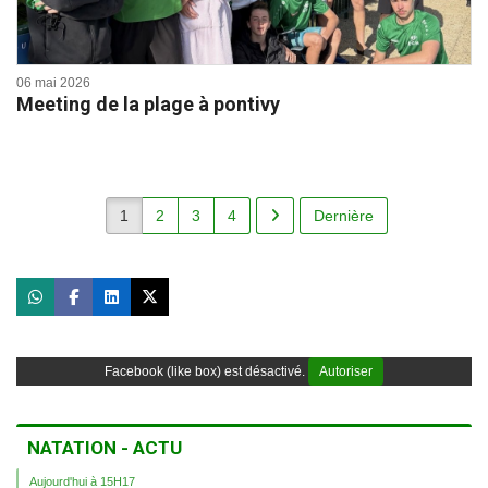
06 mai 2026
Meeting de la plage à pontivy
1
2
3
4
Dernière
Facebook (like box) est désactivé.
Autoriser
NATATION - ACTU
Aujourd'hui à 15H17